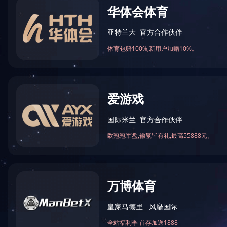
当前位置：
网站首页
>
生产基地
>
业成木业
> 贵港市业成木