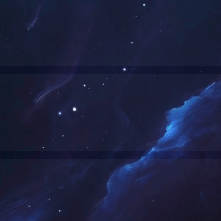
业有限公司简介
贵港市业成木业有限公司简介
贵港市业成木业有限公司成
内，注册资金
万元，是
1000