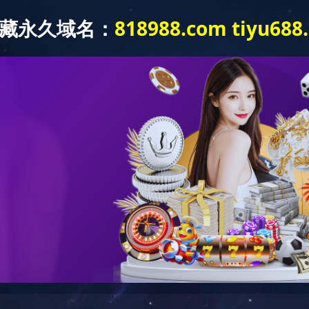
网站首页
关于我们
荣誉资质
新