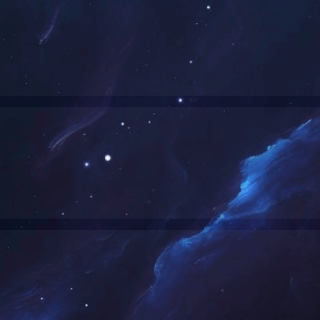
居有限公司简介
广西艾尚嘉家居有限公司简介
广西艾尚嘉家居有限
尔”，是一家集生产、研发