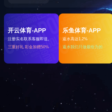
|
|
|
|
网站首页
关于我们
荣誉资质
新闻中心