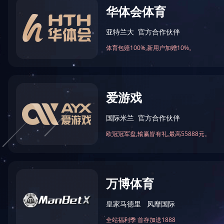
当前位置：
网站首页
>
生产基地
>
耐尔家居
> 广西艾尚嘉家