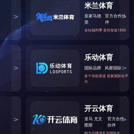
公司成立于
2016年5月，公司主打品牌“耐
、销售一体化的定制家居公司。公司占地面积