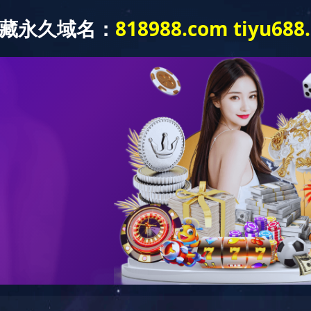
网站首页
关于我们
荣誉资质
新